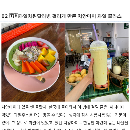
02
🇹🇭
과일차원달라병 걸리게 만든 치앙마이 과일 클라스
치앙마이에 있을 땐 몰랐지, 한국에 돌아와서 이 병에 걸릴 줄은. 끼니마다
먹었던 과일주스를 더는 맛볼 수 없다는 생각에 잠시 시름시름 앓는 기분이
었어. 그 정도로 과일이 맛있고, 쌌던 치앙마이... 한동안 아련미 돋는 나날을