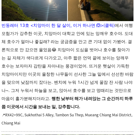
빈둥레터 13호 <치앙마이 한 달 살이, 이거 하나면
🙆>(클릭)
에서 여행
모험가가 강추한 이곳, 치앙마이 대학교 안에 있는 앙깨우 호수야. 도대
체 호수가 얼마나 좋길래? 라는 궁금증을 안고 큰 기대 없이 가봤어. 결
론적으로 안 갔으면 울었음😂 치앙마이 도심을 벗어나 호수를 찾아가
는 길 자체가 색다르게 다가오고, 아주 짧은 언덕 끝에 보이는 앙깨우
호수는 보자마자 감탄을 자아내는 풍경이었어. 뜨거운 햇살이 가득한
치앙마이지만 이곳의 울창한 나무들이 선사한 그늘 밑에서 선선한 바람
을 맞으며 낮잠까지 잤다는. 벤치에 누워 1시간 넘게 꿀잠 잔 사람 나야
나~. 그저 누워서 하늘을 보고, 앉아서 호수를 보고 멍때리는 것만으로
마음이 홀가분해지더라고.
쨍한 낮부터 해가 내려앉는 그 순간까지 하루
쯤 이곳에서 시간을 보내는 일, 강추합니다.
RX42+99C, Sukhothai 5 Alley, Tambon Su Thep, Mueang Chiang Mai District,
📍
Chiang Mai