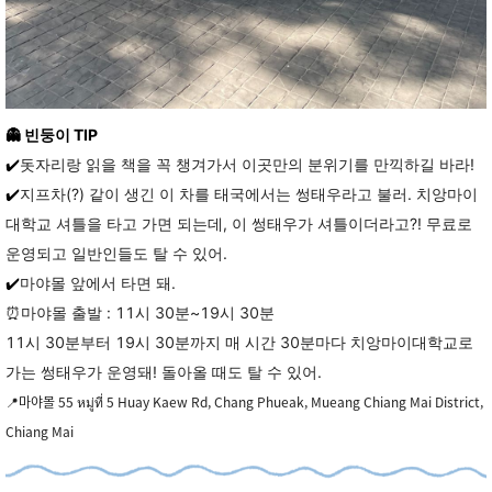
👻
빈둥이 TIP
✔️
돗자리랑 읽을 책을 꼭 챙겨가서 이곳만의 분위기를 만끽하길 바라!
✔️
지프차(?) 같이 생긴 이 차를 태국에서는 썽태우라고 불러.
치앙마이
대학교 셔틀을 타고 가면 되는데, 이 썽태우가 셔틀이더라고?! 무료로
운영되고 일반인들도 탈 수 있어.
✔️
마야몰 앞에서 타면 돼.
⏰마야몰 출발 :
11시 30분~19시 30분
11시 30분부터 19시 30분까지 매 시간 30분마다 치앙마이대학교로
가는 썽태우가 운영돼! 돌아올 때도 탈 수 있어.
마야몰 55 หมู่ที่ 5 Huay Kaew Rd, Chang Phueak, Mueang Chiang Mai District,
📍
Chiang Mai