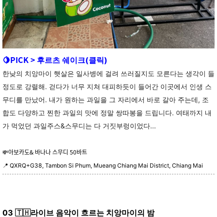
PICK >
🍋
후르츠 쉐이크(클릭)
한낮의 치앙마이 햇살은 일사병에 걸려 쓰러질지도 모른다는 생각이 들
정도로 강렬해. 걷다가 너무 지쳐 대피하듯이 들어간 이곳에서 인생 스
무디를 만났어. 내가 원하는 과일을 그 자리에서 바로 갈아 주는데, 조
합도 다양하고 찐한 과일의 맛에 정말 쌍따봉을 드립니다. 여태까지 내
가 먹었던 과일주스&스무디는 다 거짓부렁이었다...
💸아보카도& 바나나 스무디 50바트
📍
QXRQ+G38, Tambon Si Phum, Mueang Chiang Mai District, Chiang Mai
🇹🇭
03
라이브 음악이 흐르는 치앙마이의 밤