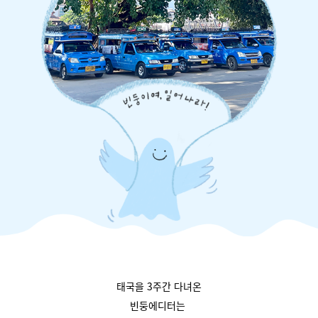
태국을 3주간 다녀온
빈둥에디터는