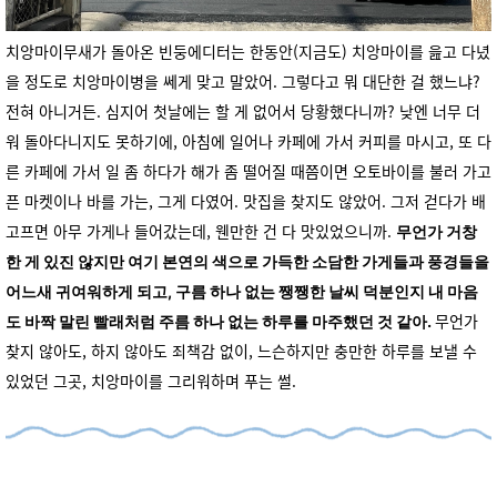
치앙마이무새가 돌아온 빈둥에디터는 한동안(지금도) 치앙마이를 읊고 다녔
을 정도로 치앙마이병을 쎄게 맞고 말았어. 그렇다고 뭐 대단한 걸 했느냐?
전혀 아니거든. 심지어 첫날에는 할 게 없어서 당황했다니까? 낮엔 너무 더
워 돌아다니지도 못하기에, 아침에 일어나 카페에 가서 커피를 마시고, 또 다
른 카페에 가서 일 좀 하다가 해가 좀 떨어질 때쯤이면 오토바이를 불러 가고
픈 마켓이나 바를 가는, 그게 다였어. 맛집을 찾지도 않았어. 그저 걷다가 배
고프면 아무 가게나 들어갔는데, 웬만한 건 다 맛있었으니까.
무언가 거창
한 게 있진 않지만 여기 본연의 색으로 가득한 소담한 가게들과 풍경들을
어느새 귀여워하게 되고, 구름 하나 없는 쨍쨍한 날씨 덕분인지 내 마음
무언가
도 바짝 말린 빨래처럼 주름 하나 없는 하루를 마주했던 것 같아.
찾지 않아도, 하지 않아도 죄책감 없이, 느슨하지만 충만한 하루를 보낼 수
있었던 그곳, 치앙마이를 그리워하며 푸는 썰.