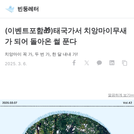
빈둥레터
(이벤트포함🎁)태국가서 치앙마이무새
가 되어 돌아온 썰 푼다
치앙마이 꼭 가, 두 번 가, 한 달 내내 가!
2025. 3. 6.
깔끔하게 보기👀