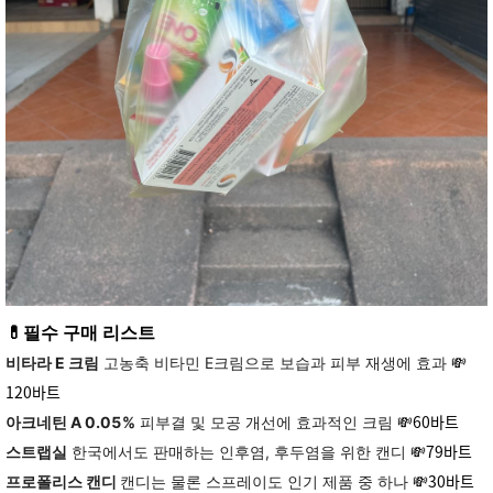
💊필수 구매 리스트
💸
비타라 E 크림
고농축 비타민 E크림으로 보습과 피부 재생에 효과
120바트
💸60바트
아크네틴 A 0.05%
피부결 및 모공 개선에 효과적인 크림
💸79바트
스트랩실
한국에서도 판매하는 인후염, 후두염을 위한 캔디
💸30바트
프로폴리스 캔디
캔디는 물론 스프레이도 인기 제품 중 하나