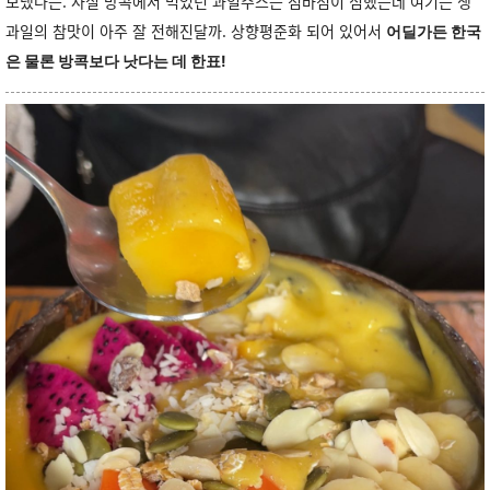
보냈다는. 사실 방콕에서 먹었던 과일주스는 점바점이 심했는데 여기는 생
과일의 참맛이 아주 잘 전해진달까. 상향평준화 되어 있어서
어딜가든 한국
은 물론 방콕보다 낫다는 데 한표!